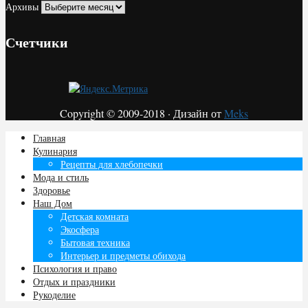
Архивы
Счетчики
Copyright © 2009-2018 · Дизайн от
Meks
Главная
Кулинария
Рецепты для хлебопечки
Мода и стиль
Здоровье
Наш Дом
Детская комната
Экосфера
Бытовая техника
Интерьер и предметы обихода
Психология и право
Отдых и праздники
Рукоделие