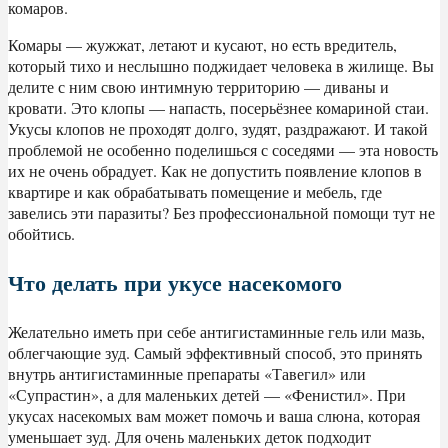
комаров.
Комары — жужжат, летают и кусают, но есть вредитель,
который тихо и неслышно поджидает человека в жилище. Вы
делите с ним свою интимную территорию — диваны и
кровати. Это клопы — напасть, посерьёзнее комариной стаи.
Укусы клопов не проходят долго, зудят, раздражают. И такой
проблемой не особенно поделишься с соседями — эта новость
их не очень обрадует. Как не допустить появление клопов в
квартире и как обрабатывать помещение и мебель, где
завелись эти паразиты? Без профессиональной помощи тут не
обойтись.
Что делать при укусе насекомого
Желательно иметь при себе антигистаминные гель или мазь,
облегчающие зуд. Самый эффективный способ, это принять
внутрь антигистаминные препараты «Тавегил» или
«Супрастин», а для маленьких детей — «Фенистил». При
укусах насекомых вам может помочь и ваша слюна, которая
уменьшает зуд. Для очень маленьких деток подходит