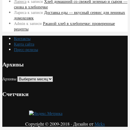
Лариса
к записи
Хлеб домашний со свежей зеленью и сыром —
снова в хлебопечке
Лариса
к записи
Доставка еды — вкусный сервис для ленивых
домохозяек
Admin
к записи
Ржаной хлеб в хлебопечке: проверенные
рецепты
Контакты
Карта сайта
Пресс-релизы
Архивы
Архивы
Счетчики
Copyright © 2009-2018 · Дизайн от
Meks