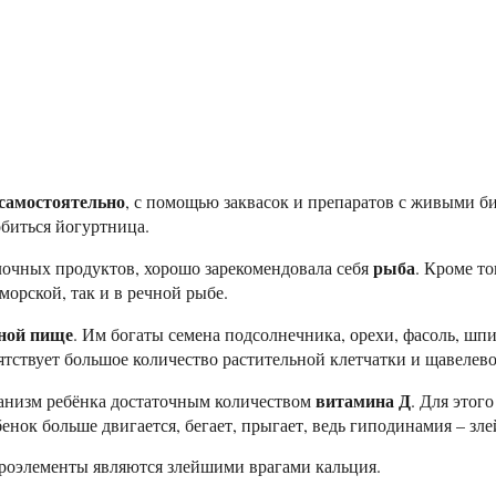
самостоятельно
, с помощью заквасок и препаратов с живыми б
обиться йогуртница.
рыба
олочных продуктов, хорошо зарекомендовала себя
. Кроме т
морской, так и в речной рыбе.
ной пище
. Им богаты семена подсолнечника, орехи, фасоль, шпи
ятствует большое количество растительной клетчатки и щавелев
витамина Д
ганизм ребёнка достаточным количеством
. Для этог
бенок больше двигается, бегает, прыгает, ведь гиподинамия – з
икроэлементы являются злейшими врагами кальция.