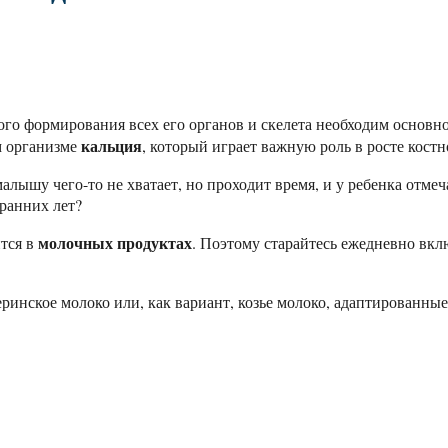
ьного формирования всех его органов и скелета необходим осно
кальция
м организме
, который играет важную роль в росте кос
малышу чего-то не хватает, но проходит время, и у ребенка отме
 ранних лет?
молочных продуктах
ится в
. Поэтому старайтесь ежедневно вкл
инское молоко или, как вариант, козье молоко, адаптированные