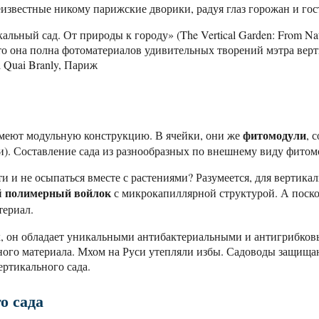
известные никому парижские дворики, радуя глаз горожан и гос
льный сад. От природы к городу» (The Vertical Garden: From Natu
то она полна фотоматериалов удивительных творений мэтра вер
фитомодули
имеют модульную конструкцию. В ячейки, они же
, 
и). Составление сада из разнообразных по внешнему виду фитом
и и не осыпаться вместе с растениями? Разумеется, для вертика
полимерный войлок
й
с микрокапиллярной структурой. А поско
ериал.
х, он обладает уникальными антибактериальными и антигрибко
чного материала. Мхом на Руси утепляли избы. Садоводы защищ
ертикального сада.
о сада