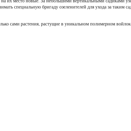
 на их место новые. За небольшими вертикальными садиками ухо
нимать специальную бригаду озеленителей для ухода за таким с
лько сами растения, растущие в уникальном полимерном войлоке,