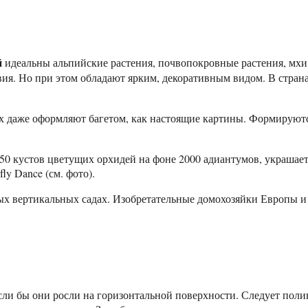
й
идеальны альпийские растения, почвопокровные растения, мхи,
вия. Но при этом обладают ярким, декоративным видом. В стра
х даже оформляют багетом, как настоящие картины. Формируютс
50 кустов цветущих орхидей на фоне 2000 адиантумов, украшает
y Dance (см. фото).
ных вертикальных садах. Изобретательные домохозяйки Европы и
если бы они росли на горизонтальной поверхности. Следует пол