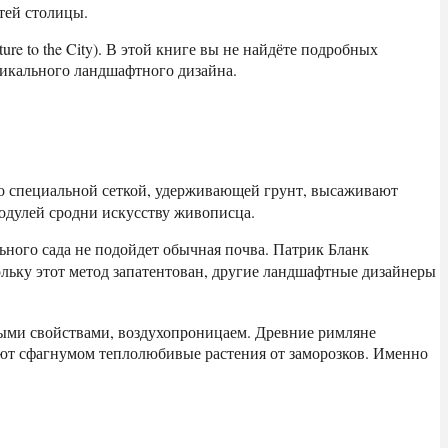
тей столицы.
re to the City). В этой книге вы не найдёте подробных
тикального ландшафтного дизайна.
со специальной сеткой, удерживающей грунт, высаживают
одулей сродни искусству живописца.
льного сада не подойдет обычная почва. Патрик Бланк
льку этот метод запатентован, другие ландшафтные дизайнеры
выми свойствами, воздухопроницаем. Древние римляне
ают сфагнумом теплолюбивые растения от заморозков. Именно