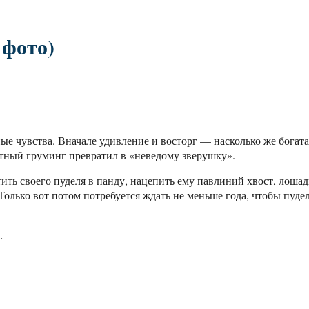
 фото)
е чувства. Вначале удивление и восторг — насколько же богата
итный груминг превратил в «неведому зверушку».
тить своего пуделя в панду, нацепить ему павлиний хвост, лоша
олько вот потом потребуется ждать не меньше года, чтобы пуде
…