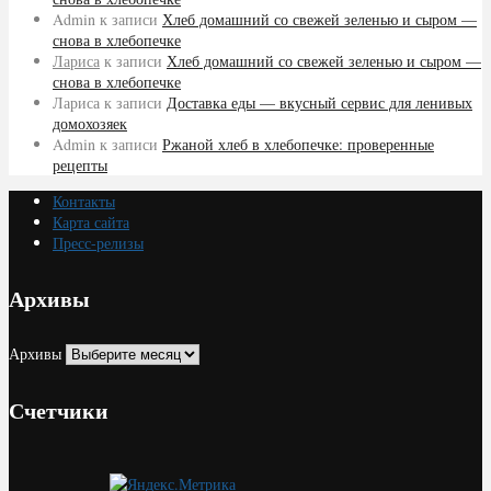
Admin
к записи
Хлеб домашний со свежей зеленью и сыром —
снова в хлебопечке
Лариса
к записи
Хлеб домашний со свежей зеленью и сыром —
снова в хлебопечке
Лариса
к записи
Доставка еды — вкусный сервис для ленивых
домохозяек
Admin
к записи
Ржаной хлеб в хлебопечке: проверенные
рецепты
Контакты
Карта сайта
Пресс-релизы
Архивы
Архивы
Счетчики