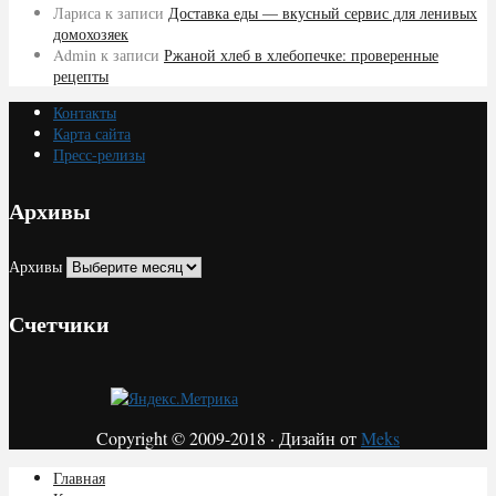
Лариса
к записи
Доставка еды — вкусный сервис для ленивых
домохозяек
Admin
к записи
Ржаной хлеб в хлебопечке: проверенные
рецепты
Контакты
Карта сайта
Пресс-релизы
Архивы
Архивы
Счетчики
Copyright © 2009-2018 · Дизайн от
Meks
Главная