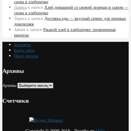
снова в хлебопечке
Лариса
к записи
Хлеб домашний со свежей зеленью и сыром —
снова в хлебопечке
Лариса
к записи
Доставка еды — вкусный сервис для ленивых
домохозяек
Admin
к записи
Ржаной хлеб в хлебопечке: проверенные
рецепты
Контакты
Карта сайта
Пресс-релизы
Архивы
Архивы
Счетчики
Copyright © 2009-2018 · Дизайн от
Meks