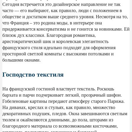
Сегодня встречается это дизайнерское направление не так
часто — его выбирают, как правило, люди с положением в
обществе и достатком выше среднего уровня. Несмотря на то,
что Франция – это родина моды, в интерьере она
придерживается консерватизма и не гонится за новинками. Ей
близок дух классики. Благородная романтика,
аристократический шик и королевская элегантность
французского стиля идеально подходят для оформления
просторной светлой комнаты с высокими потолками и
большими окнами.
Господство текстиля
На французской гостиной властвует текстиль. Роскошь
бархата и парчи подчеркивает легкий, прозрачный шифон.
Гобеленовые картины передают атмосферу старого Парижа.
На диванах, креслах и стульях, как правило, множество
декоративных подушек, пледов. Окна завешиваются светлым
тюлем и окаймляются длинными, до пола, шторами из
благородного материала со всевозможными кисточками,
завязками, подхватами, украшенные бахромой.