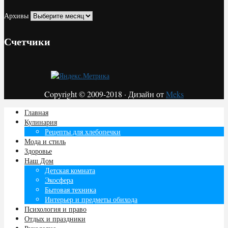
Архивы
Счетчики
Copyright © 2009-2018 · Дизайн от
Meks
Главная
Кулинария
Рецепты для хлебопечки
Мода и стиль
Здоровье
Наш Дом
Детская комната
Экосфера
Бытовая техника
Интерьер и предметы обихода
Психология и право
Отдых и праздники