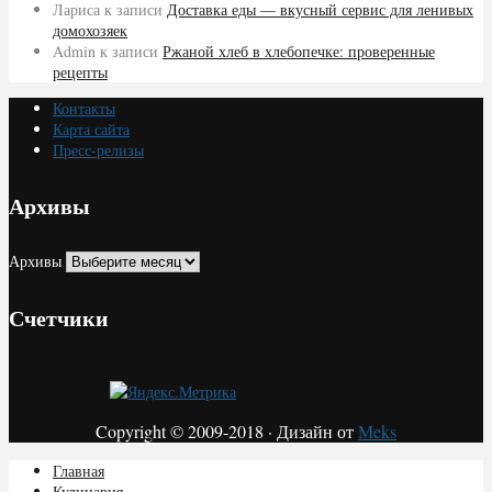
Лариса
к записи
Доставка еды — вкусный сервис для ленивых
домохозяек
Admin
к записи
Ржаной хлеб в хлебопечке: проверенные
рецепты
Контакты
Карта сайта
Пресс-релизы
Архивы
Архивы
Счетчики
Copyright © 2009-2018 · Дизайн от
Meks
Главная
Кулинария