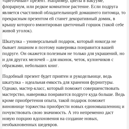
«цветочный» презент. Например, цветы в вакууме,
флорариум, или редкое комнатное растение. Если подруга
является счастливой обладательницей домашнего питомца, то
прекрасным презентом ей станет декоративный домик, в
крышу которого вмонтирован цветочный горшок (такой себе
живой уголок).
Шкатулка – универсальный подарок, который никогда не
бывает лишним и поэтому наверняка понравится вашей
подруге. Он окажется полезным не только для украшений, но
и для других мелочей – для иконок, четок, кулончиков с
образками, небольших книг.
Подобный презент будет приятен и рукодельнице, ведь
шкатулка – идеальная емкость для хранения фурнитуры.
Однако, мастер-класс, который поможет совершенствовать
мастерство, наверняка понравится подруге куда больше. Ведь
кроме приобретения опыта, такой подарок поможет
виновнице торжества приобрести новых единомышленниц и
почувствовать свою значимость. А это непременно даст
новую порцию вдохновения на создание новых,
необыкновенных шедевров.