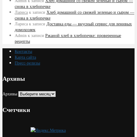
Admin
к записи
Хлеб домашний со свежей зеленью и сыром —
снова в хлебопечке
Лариса
к записи
Хлеб домашний со свежей зеленью и сыром —
снова в хлебопечке
Лариса
к записи
Доставка еды — вкусный сервис для ленивых
домохозяек
Admin
к записи
Ржаной хлеб в хлебопечке: проверенные
рецепты
Контакты
Карта сайта
Пресс-релизы
Архивы
Архивы
Счетчики