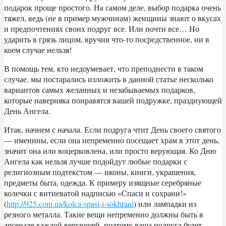
подарок проще простого. На самом деле, выбор подарка очень
тяжел, ведь (не в пример мужчинам) женщины знают о вкусах
и предпочтениях своих подруг все. Или почти все… Но
ударить в грязь лицом, вручив что-то посредственное, ни в
коем случае нельзя!
В помощь тем, кто недоумевает, что преподнести в таком
случае, мы постарались изложить в данной статье несколько
вариантов самых желанных и незабываемых подарков,
которые наверняка понравятся вашей подружке, празднующей
День Ангела.
Итак, начнем с начала. Если подруга чтит День своего святого
— именины, если она непременно посещает храм в этот день,
значит она или воцерковлена, или просто верующая. Ко Дню
Ангела как нельзя лучше подойдут любые подарки с
религиозным подтекстом — иконы, книги, украшения,
предметы быта, одежда. К примеру изящные серебряные
колечки с витиеватой надписью «Спаси и сохрани!»
(
http://925.com.ua/kolca-spasi-i-sokhrani
) или лампадки из
резного металла. Такие вещи непременно должны быть в
арсенале каждой верующей, поэтому ваша подруга будет